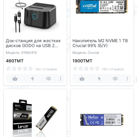
Док-станция для жестких
Накопитель M2 NVME 1 TB
дисков GODO на USB 2
Crucial 99% (Б/У)
порта
Модель: 01960415
Модель: Crucial
460ТМТ
1900ТМТ
Нет отзывов
Нет отзывов