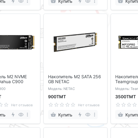
ить
Купить
Купит
ель M2 NVME
Накопитель M2 SATA 256
Накопител
Dahua C900
GB NETAC
Teamgroup
900
Модель: NETAC
Модель: Tea
Т
900ТМТ
3500ТМТ
Нет отзывов
Нет отзывов
ить
Купить
Купит