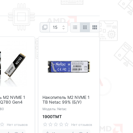
ь M2 NVME 1
Накопитель M2 NVME 1
NQ780 Gen4
TB Netac 99% (Б/У)
80
Модель: Netac
1900ТМТ
Нет отзывов
Нет отзывов