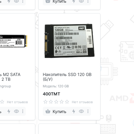
ь
Купить
ь M2 SATA
Накопитель SSD 120 GB
 2 TB
(Б/У)
mgroup
Модель: 120 GB
400ТМТ
Нет отзывов
Нет отзывов
ь
Купить