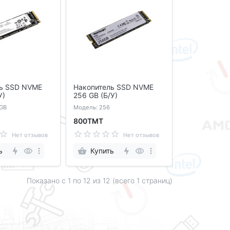
ь SSD NVME
Накопитель SSD NVME
У)
256 GB (Б/У)
 GB
Модель: 256
800ТМТ
Нет отзывов
Нет отзывов
ь
Купить
Показано с 1 по
12
из 12 (всего 1 страниц)