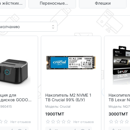
а жёстких
Переносные
Флешки
сков
жесткие диски (USB)
нция для
Накопитель M2 NVME 1
Накопител
 дисков GODO
TB Crucial 99% (Б/У)
TB Lexar 
 порта
1960415
Модель: Crucial
Модель: NQ7
1900ТМТ
3000ТМТ
Нет отзывов
Нет отзывов