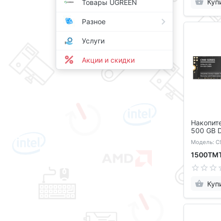
Куп
Товары UGREEN
Разное
Услуги
Акции и скидки
Накопит
500 GB 
Модель: C
1500ТМ
Куп