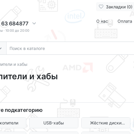
Закладки (0)
О нас
Оплата
 63 684877
 · 10:00 до 20:00
ители и хабы
пители и хабы
е подкатегорию
копители
USB-хабы
Жёсткие диски
(HDD)