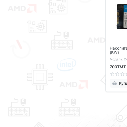
Накопит
(Б/У)
Модель: 2
700ТМТ
Куп