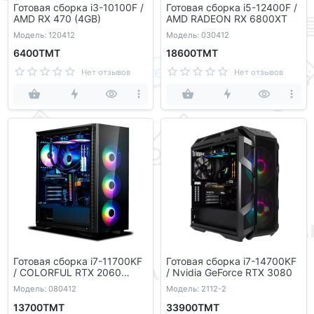
Готовая сборка i3-10100F /
Готовая сборка i5-12400F /
AMD RX 470 (4GB)
AMD RADEON RX 6800XT
Модель: 120412
Модель: 030412
6400ТМТ
18600ТМТ
Нет отзывов
Нет отзывов
Готовая сборка i7-11700KF
Готовая сборка i7-14700KF
/ COLORFUL RTX 2060
/ Nvidia GeForce RTX 3080
Super
Модель: 080412
Модель: 2112-2
13700ТМТ
33900ТМТ