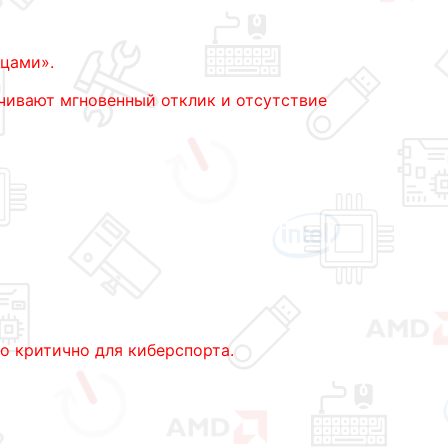
ьцами».
чивают мгновенный отклик и отсутствие
о критично для киберспорта.