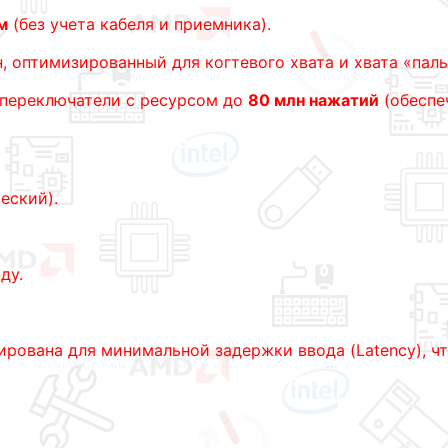
м
(без учета кабеля и приемника).
 оптимизированный для когтевого хвата и хвата «пал
переключатели с ресурсом до
80 млн нажатий
(обеспе
ческий).
ду.
рована для минимальной задержки ввода (Latency), чт