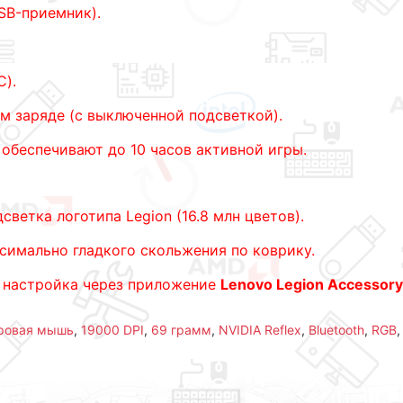
SB-приемник).
C).
м заряде (с выключенной подсветкой).
 обеспечивают до 10 часов активной игры.
ветка логотипа Legion (16.8 млн цветов).
ксимально гладкого скольжения по коврику.
 настройка через приложение
Lenovo Legion Accessory
ровая мышь
,
19000 DPI
,
69 грамм
,
NVIDIA Reflex
,
Bluetooth
,
RGB