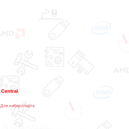
 Central
.
,
Для киберспорта.