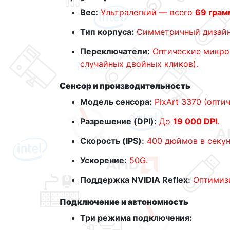
Вес:
Ультралегкий — всего
69 грам
Тип корпуса:
Симметричный дизайн,
Переключатели:
Оптические микро
случайных двойных кликов).
Сенсор и производительность
Модель сенсора:
PixArt 3370 (опти
Разрешение (DPI):
До
19 000 DPI
.
Скорость (IPS):
400 дюймов в секун
Ускорение:
50G.
Поддержка NVIDIA Reflex:
Оптимизи
Подключение и автономность
Три режима подключения: