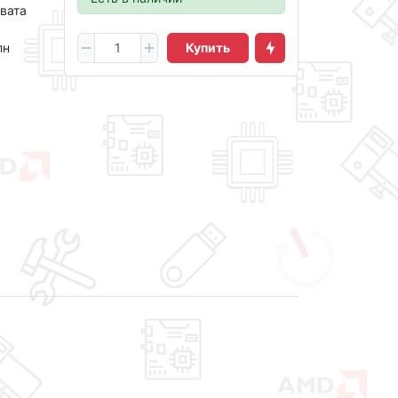
хвата
лн
Купить