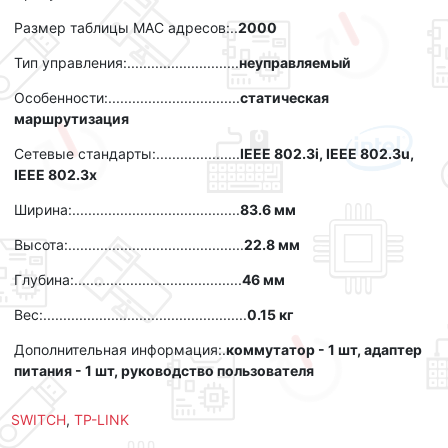
Размер таблицы MAC адресов:..
2000
Тип управления:............................
неуправляемый
Особенности:.................................
статическая
маршрутизация
Сетевые стандарты:.....................
IEEE 802.3i, IEEE 802.3u,
IEEE 802.3x
Ширина:..........................................
83.6 мм
Высота:............................................
22.8 мм
Глубина:..........................................
46 мм
Вес:...................................................
0.15 кг
Дополнительная информация:.
коммутатор - 1 шт, адаптер
питания - 1 шт, руководство пользователя
SWITCH
,
TP-LINK