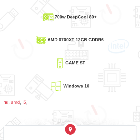
700w DeepCool 80+
AMD 6700XT 12GB GDDR6
GAME ST
Windows 10
пк
,
amd
,
i5
,