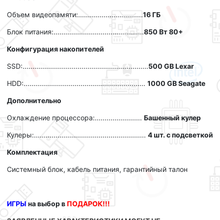
Объем видеопамяти:.................................
16 ГБ
Блок питания:..............................................
85
0 Вт 80+
Конфигурация накопителей
SSD
:................................................................
500 GB Lexar
HDD
:..............................................................
1000 GB Seagate
Дополнительно
Охлаждение процессора:........................
Башенный кулер
Кулеры
:.........................................................
4 шт.
с подсветкой
Комплектация
Системный блок
, кабель питания, гарантийный талон
ИГРЫ
на выбор в
ПОДАРОК!!!