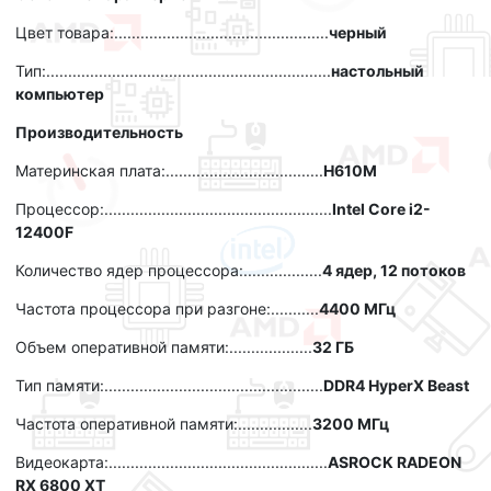
Цвет товара:.................................................
черный
Тип:.................................................................
настольный
компьютер
Производительность
Материнская плата:....................................
H610M
Процессор:....................................................
Intel Core i2-
12400F
Количество ядер процессора:..................
4 ядер, 12 потоков
Частота процессора при разгоне:...........
4400 МГц
Объем оперативной памяти:...................
32 ГБ
Тип памяти:..................................................
DDR4 HyperX Beast
Частота оперативной памяти:.................
3200 МГц
Видеокарта:..................................................
ASROCK RADEON
RX 6800 XT