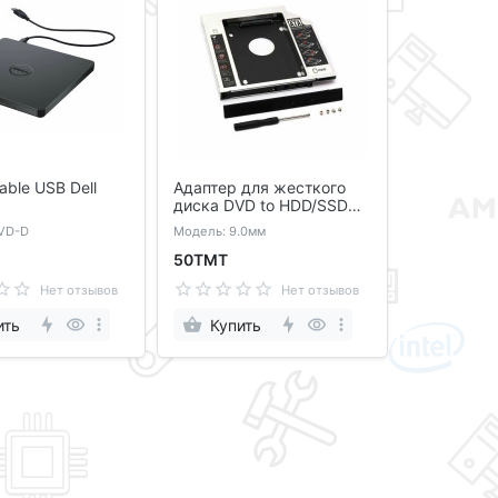
able USB Dell
Адаптер для жесткого
диска DVD to HDD/SSD
caddy 9.0мм
VD-D
Модель: 9.0мм
50ТМТ
Нет отзывов
Нет отзывов
ить
Купить