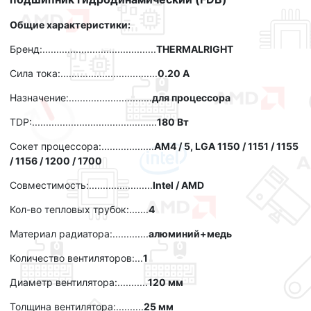
Общие характеристики:
Бренд:.........................................
THERMALRIGHT
Сила тока:...................................
0.20 А
Назначение:..............................
для процессора
TDP:.............................................
180 Вт
Сокет процессора:...................
AM4 / 5, LGA 1150 / 1151 / 1155
/ 1156 / 1200 / 1700
Совместимость:.......................
Intel / AMD
Кол-во тепловых трубок:.......
4
Материал радиатора:.............
алюминий+медь
Количество вентиляторов:...
1
Диаметр вентилятора:...........
120 мм
Толщина вентилятора:..........
25 мм