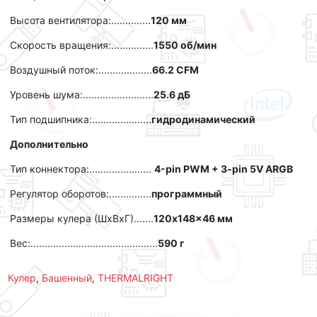
Высота вентилятора:..............
120 мм
Скорость вращения:...............
1550 об/мин
Воздушный поток:...................
66.2 CFM
Уровень шума:.........................
25.6 дБ
Тип подшипника:.....................
гидродинамический
Дополнительно
Тип коннектора:......................
4-pin PWM + 3-pin 5V ARGB
Регулятор оборотов:...............
программный
Размеры кулера (ШхВxГ).......
120x148x46 мм
Вес:.............................................
590 г
Кулер
,
Башенный
,
THERMALRIGHT